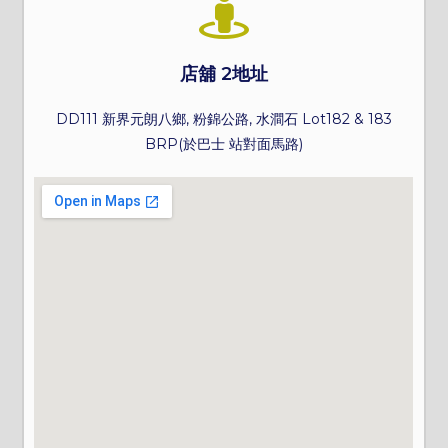
店舖 2地址
DD111 新界元朗八鄉, 粉錦公路, 水澗石 Lot182 & 183
BRP(於巴士 站對面馬路)