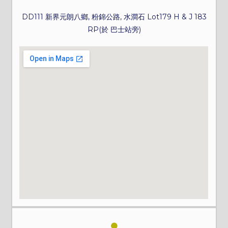
DD111 新界元朗八鄉, 粉錦公路, 水澗石 Lot179 H & J 183
RP(於 巴士站旁)